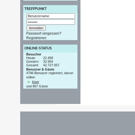
TREFFPUNKT
Passwort vergessen?
Registrieren
ONLINE-STATUS
Besucher
Heute:
22.458
Gestern:
32.954
Gesamt:
42.727.057
Benutzer & Gäste
4796 Benutzer registriert, davon
online:
Matti
und 867 Gäste