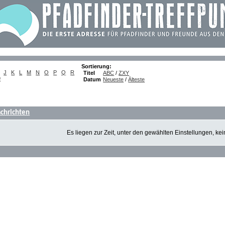
Sortierung:
J
K
L
M
N
O
P
Q
R
Titel
ABC
/
ZXY
9
Datum
Neueste
/
Älteste
chrichten
Es liegen zur Zeit, unter den gewählten Einstellungen, ke