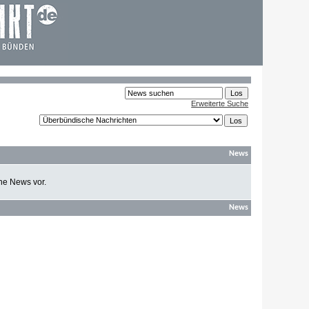
Erweiterte Suche
News
ine News vor.
News