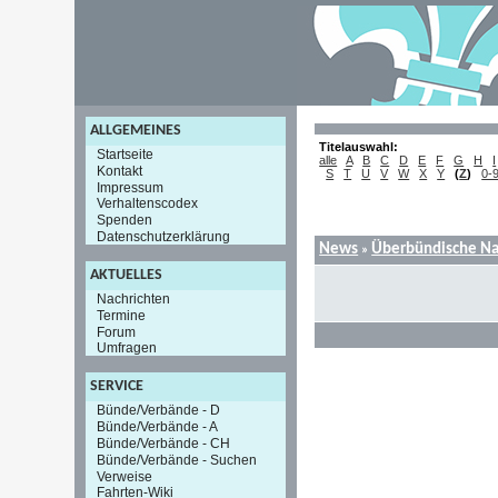
ALLGEMEINES
Titelauswahl:
Startseite
alle
A
B
C
D
E
F
G
H
I
Kontakt
S
T
U
V
W
X
Y
(
Z
)
0-
Impressum
Verhaltenscodex
Spenden
Datenschutzerklärung
News
Überbündische Na
»
AKTUELLES
Nachrichten
Termine
Forum
Umfragen
SERVICE
Bünde/Verbände - D
Bünde/Verbände - A
Bünde/Verbände - CH
Bünde/Verbände - Suchen
Verweise
Fahrten-Wiki