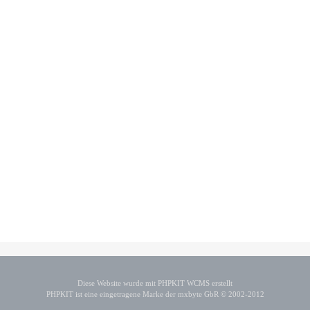
Diese Website wurde mit PHPKIT WCMS erstellt
PHPKIT ist eine eingetragene Marke der mxbyte GbR © 2002-2012