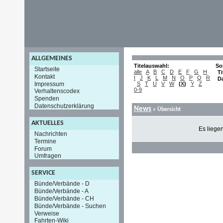
ALLGEMEINES
Titelauswahl:
So
Startseite
alle
A
B
C
D
E
F
G
H
Ti
Kontakt
I
J
K
L
M
N
O
P
Q
R
D
Impressum
S
T
U
V
W
(
X
)
Y
Z
0-9
Verhaltenscodex
Spenden
Datenschutzerklärung
News
» Übersicht
AKTUELLES
Es liege
Nachrichten
Termine
Forum
Umfragen
SERVICE
Bünde/Verbände - D
Bünde/Verbände - A
Bünde/Verbände - CH
Bünde/Verbände - Suchen
Verweise
Fahrten-Wiki