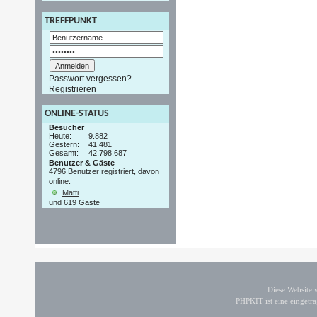
TREFFPUNKT
Passwort vergessen?
Registrieren
ONLINE-STATUS
Besucher
Heute:
9.882
Gestern:
41.481
Gesamt:
42.798.687
Benutzer & Gäste
4796 Benutzer registriert, davon
online:
Matti
und 619 Gäste
Diese Website
PHPKIT ist eine einget