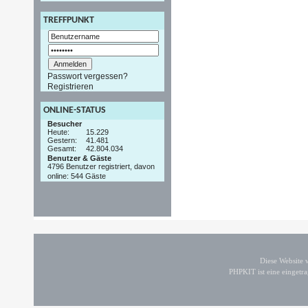
TREFFPUNKT
Passwort vergessen?
Registrieren
ONLINE-STATUS
Besucher
Heute:
15.229
Gestern:
41.481
Gesamt:
42.804.034
Benutzer & Gäste
4796 Benutzer registriert, davon
online: 544 Gäste
Diese Website
PHPKIT ist eine einget