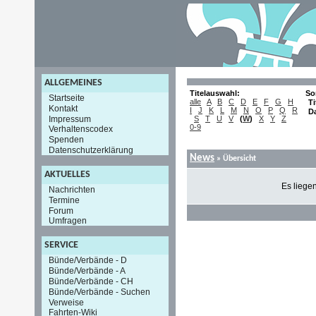
ALLGEMEINES
Titelauswahl:
So
Startseite
alle
A
B
C
D
E
F
G
H
Ti
Kontakt
I
J
K
L
M
N
O
P
Q
R
D
Impressum
S
T
U
V
(
W
)
X
Y
Z
0-9
Verhaltenscodex
Spenden
Datenschutzerklärung
News
» Übersicht
AKTUELLES
Es liege
Nachrichten
Termine
Forum
Umfragen
SERVICE
Bünde/Verbände - D
Bünde/Verbände - A
Bünde/Verbände - CH
Bünde/Verbände - Suchen
Verweise
Fahrten-Wiki