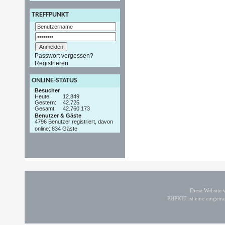
TREFFPUNKT
Passwort vergessen?
Registrieren
ONLINE-STATUS
Besucher
Heute:
12.849
Gestern:
42.725
Gesamt:
42.760.173
Benutzer & Gäste
4796 Benutzer registriert, davon
online: 834 Gäste
Diese Website
PHPKIT ist eine einget