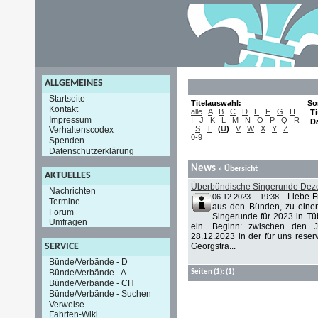
ALLGEMEINES
Startseite
Titelauswahl:
So
Kontakt
alle
A
B
C
D
E
F
G
H
Ti
Impressum
I
J
K
L
M
N
O
P
Q
R
D
S
T
(
U
)
V
W
X
Y
Z
Verhaltenscodex
0-9
Spenden
Datenschutzerklärung
News
» Übersicht
AKTUELLES
Überbündische Singerunde Deze
Nachrichten
-
Liebe 
06.12.2023 - 19:38
Termine
aus den Bünden, zu einer
Forum
Singerunde für 2023 in Tü
Umfragen
ein. Beginn: zwischen den J
28.12.2023 in der für uns reserv
Georgstra...
SERVICE
Bünde/Verbände - D
Bünde/Verbände - A
Seiten
(1):
(1)
Bünde/Verbände - CH
Bünde/Verbände - Suchen
Verweise
Fahrten-Wiki