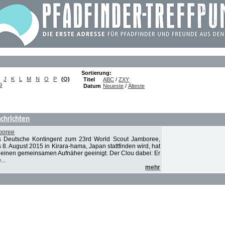
Sortierung:
J
K
L
M
N
O
P
(
Q
)
Titel
ABC
/
ZXY
9
Datum
Neueste
/
Älteste
chrichten
boree
 Deutsche Kontingent zum 23rd World Scout Jamboree,
 8. August 2015 in Kirara-hama, Japan stattfinden wird, hat
auf einen gemeinsamen Aufnäher geeinigt. Der Clou dabei: Er
...
mehr