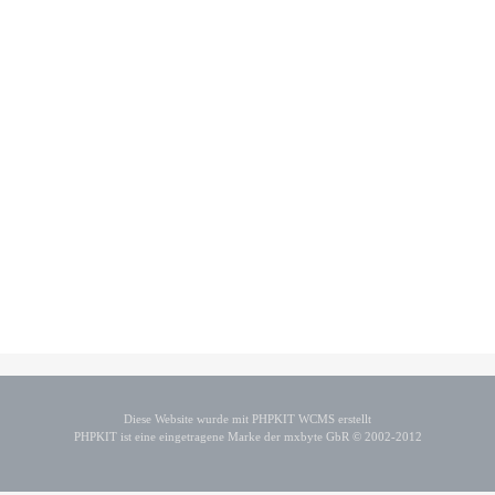
Diese Website wurde mit PHPKIT WCMS erstellt
PHPKIT ist eine eingetragene Marke der mxbyte GbR © 2002-2012