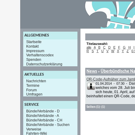
ALLGEMEINES
Startseite
Titelauswahl:
Kontakt
alle
A
B
C
D
E
F
G
H
I
Impressum
R
S
T
U
V
W
X
Y
Z
0-
Verhaltenscodex
Spenden
Datenschutzerklärung
News
Überbündische Na
»
AKTUELLES
QR-Code-Aufnäher zum Jam
Nachrichten
-
Das
01.04.2014 - 07:30
Termine
welches vom 28. Juli bis
Forum
sich heute, 01. April, 
Umfragen
beinhaltet einen QR-Code, de
SERVICE
Seiten
(1):
(1)
Bünde/Verbände - D
Bünde/Verbände - A
Bünde/Verbände - CH
Bünde/Verbände - Suchen
Verweise
Fahrten-Wiki