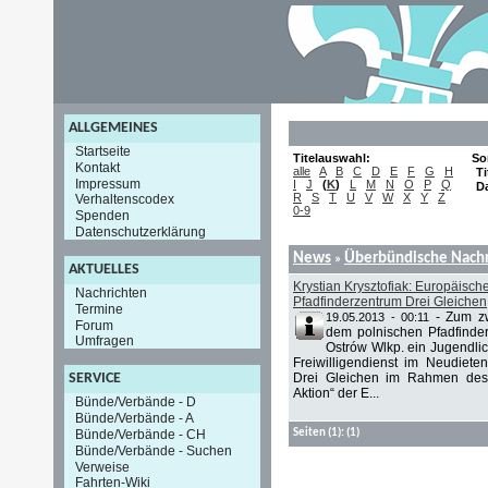
ALLGEMEINES
Startseite
Titelauswahl:
So
Kontakt
alle
A
B
C
D
E
F
G
H
Ti
Impressum
I
J
(
K
)
L
M
N
O
P
Q
D
R
S
T
U
V
W
X
Y
Z
Verhaltenscodex
0-9
Spenden
Datenschutzerklärung
News
Überbündische Nachr
»
AKTUELLES
Krystian Krysztofiak: Europäische
Nachrichten
Pfadfinderzentrum Drei Gleichen
Termine
-
Zum zw
19.05.2013 - 00:11
Forum
dem polnischen Pfadfinder
Umfragen
Ostrów Wlkp. ein Jugendli
Freiwilligendienst im Neudieten
Drei Gleichen im Rahmen des
SERVICE
Aktion“ der E...
Bünde/Verbände - D
Bünde/Verbände - A
Bünde/Verbände - CH
Seiten
(1):
(1)
Bünde/Verbände - Suchen
Verweise
Fahrten-Wiki