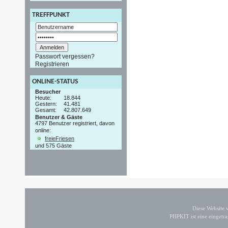
TREFFPUNKT
Passwort vergessen?
Registrieren
ONLINE-STATUS
Besucher
Heute:
18.844
Gestern:
41.481
Gesamt:
42.807.649
Benutzer & Gäste
4797 Benutzer registriert, davon
online:
freieFriesen
und 575 Gäste
Diese Website
PHPKIT ist eine einget