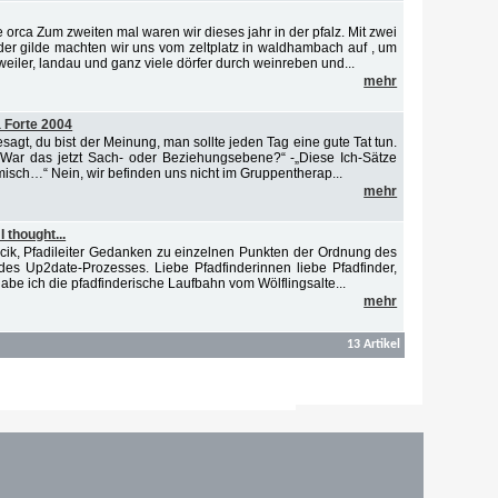
 orca Zum zweiten mal waren wir dieses jahr in der pfalz. Mit zwei
r gilde machten wir uns vom zeltplatz in waldhambach auf , um
iler, landau und ganz viele dörfer durch weinreben und...
mehr
 Forte 2004
gesagt, du bist der Meinung, man sollte jeden Tag eine gute Tat tun.
„War das jetzt Sach- oder Beziehungsebene?“ -„Diese Ich-Sätze
isch…“ Nein, wir befinden uns nicht im Gruppentherap...
mehr
 thought...
vcik, Pfadileiter Gedanken zu einzelnen Punkten der Ordnung des
es Up2date-Prozesses. Liebe Pfadfinderinnen liebe Pfadfinder,
habe ich die pfadfinderische Laufbahn vom Wölflingsalte...
mehr
13 Artikel