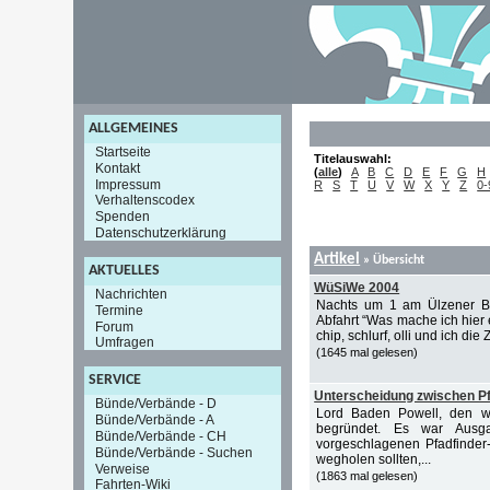
ALLGEMEINES
Startseite
Titelauswahl:
Kontakt
(
alle
)
A
B
C
D
E
F
G
H
Impressum
R
S
T
U
V
W
X
Y
Z
0-
Verhaltenscodex
Spenden
Datenschutzerklärung
Artikel
»
Übersicht
AKTUELLES
WüSiWe 2004
Nachrichten
Nachts um 1 am Ülzener Bahn
Termine
Abfahrt “Was mache ich hier e
Forum
chip, schlurf, olli und ich die
Umfragen
(1645 mal gelesen)
SERVICE
Unterscheidung zwischen Pf
Bünde/Verbände - D
Lord Baden Powell, den wir
Bünde/Verbände - A
begründet. Es war Ausga
Bünde/Verbände - CH
vorgeschlagenen Pfadfinder
Bünde/Verbände - Suchen
wegholen sollten,...
Verweise
(1863 mal gelesen)
Fahrten-Wiki