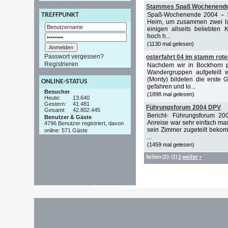
Stammes Spaß Wochenende
Spaß-Wochenende 2004 – Sp
TREFFPUNKT
Heim, um zusammen zwei lust
einigen allseits beliebten
hoch h...
(1130 mal gelesen)
Passwort vergessen?
osterfahrt 04 im stamm rote
Registrieren
Nachdem wir in Bockhorn p
Wandergruppen aufgeteilt 
(Monty) bildeten die erste
ONLINE-STATUS
gefahren und lo...
Besucher
(1898 mal gelesen)
Heute:
13.640
Gestern:
41.481
Führungsforum 2004 DPV
Gesamt:
42.802.445
Bericht- Führungsforum 200
Benutzer & Gäste
Anreise war sehr einfach ma
4796 Benutzer registriert, davon
sein Zimmer zugeteilt bekomm
online: 571 Gäste
...
(1459 mal gelesen)
Seiten
(2):
(1)
2
weiter
>