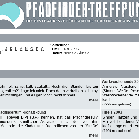
Sortierung:
I
J
K
L
M
N
O
P
Q
Titel
ABC
/
ZXY
9
Datum
Neueste
/
Älteste
Werkwochenende 20
hof. Es ist kalt, saukalt... Noch drei Stunden bis zur
Am ersten Märzferienw
igentlich?“ frage ich mich. Doch dann vertreiben sich troy,
(Stamm Weiße Rose 
 Zeit mit singen und es geht doch recht schnell ...
Werkwochenende zu v
kaufe...
mehr
(2225 mal gelesen)
adfindertum -schaft -bund
Trifels 2003
 liebevoll BiPi (B.P.) nennen, hat das PfadfinderTUM
Singen, Tanzen und M
ngspunkt sämtlicher Aktivitäten nach der von ihm
Ein voll beladener 
-Methode, die Kinder und Jugendlichen von der "Straße"
kräftig angefeuert: ‚Ar
(1409 mal gelesen)
mehr