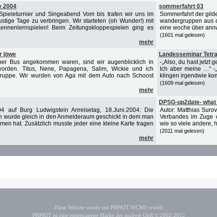
 2004
sommerfahrt 03
ieleturnier und Singeabend Vom bis trafen wir uns im
Sommerfahrt der gilde
ige Tage zu verbringen. Wir starteten (oh Wunder!) mit
wandergruppen aus de
 Kennenlernspielen! Beim Zeitungskloppespielen ging es
eine woche über annwe
(1601 mal gelesen)
mehr
r löwe
Landesseminar Tetra
er Bus angekommen waren, sind wir augenblicklich in
-„Also, du hast jetzt 
worden. Titus, Nene, Papagena, Salim, Wickie und ich
Ich aber meine …“ -
 Gruppe. Wir wurden von Aga mit dem Auto nach Schoost
klingen irgendwie kom
(1609 mal gelesen)
mehr
DPSG-up2date- what I
4 auf Burg Ludwigstein Anreisetag, 18.Juni.2004: Die
Autor: Matthias Suro
n wurde gleich in den Anmelderaum geschickt in dem man
Verbandes im Zuge d
en hat. Zusätzlich musste jeder eine kleine Karte tragen
wie so viele andere, 
(2011 mal gelesen)
mehr
Diese Website wurde mit PHPKIT WCMS erstellt
PHPKIT ist eine eingetragene Marke der mxbyte GbR © 2002-2012