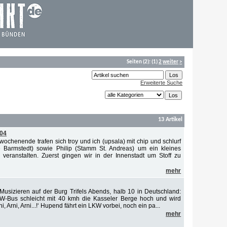
Seiten
(2):
(1)
2
weiter
>
Erweiterte Suche
13 Artikel
04
ochenende trafen sich troy und ich (upsala) mit chip und schlurf
Barmstedt) sowie Philip (Stamm St. Andreas) um ein kleines
eranstalten. Zuerst gingen wir in der Innenstadt um Stoff zu
mehr
usizieren auf der Burg Trifels Abends, halb 10 in Deutschland:
VW-Bus schleicht mit 40 kmh die Kasseler Berge hoch und wird
ni, Arni, Arni...!‘ Hupend fährt ein LKW vorbei, noch ein pa...
mehr