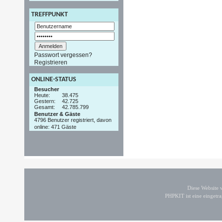
TREFFPUNKT
Passwort vergessen?
Registrieren
ONLINE-STATUS
Besucher
Heute:
38.475
Gestern:
42.725
Gesamt:
42.785.799
Benutzer & Gäste
4796 Benutzer registriert, davon
online: 471 Gäste
Diese Website
PHPKIT ist eine einget