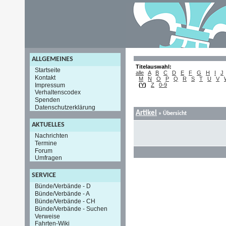
ALLGEMEINES
Titelauswahl:
Startseite
alle
A
B
C
D
E
F
G
H
I
J
Kontakt
M
N
O
P
Q
R
S
T
U
V
Impressum
(
Y
)
Z
0-9
Verhaltenscodex
Spenden
Datenschutzerklärung
Artikel
»
Übersicht
AKTUELLES
Nachrichten
Termine
Forum
Umfragen
SERVICE
Bünde/Verbände - D
Bünde/Verbände - A
Bünde/Verbände - CH
Bünde/Verbände - Suchen
Verweise
Fahrten-Wiki