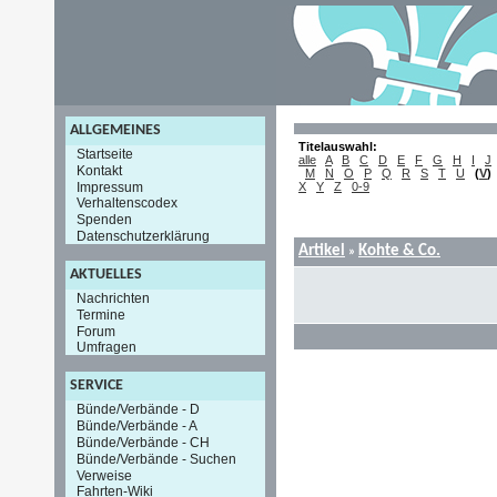
ALLGEMEINES
Titelauswahl:
Startseite
alle
A
B
C
D
E
F
G
H
I
J
Kontakt
M
N
O
P
Q
R
S
T
U
(
V
)
Impressum
X
Y
Z
0-9
Verhaltenscodex
Spenden
Datenschutzerklärung
Artikel
Kohte & Co.
»
AKTUELLES
Nachrichten
Termine
Forum
Umfragen
SERVICE
Bünde/Verbände - D
Bünde/Verbände - A
Bünde/Verbände - CH
Bünde/Verbände - Suchen
Verweise
Fahrten-Wiki