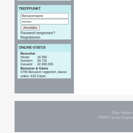
TREFFPUNKT
Passwort vergessen?
Registrieren
ONLINE-STATUS
Besucher
Heute:
18.360
Gestern:
29.732
Gesamt:
42.690.005
Benutzer & Gäste
4795 Benutzer registriert, davon
online: 618 Gäste
Diese Website
PHPKIT ist eine einget