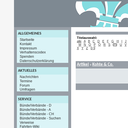
ALLGEMEINES
Titelauswahl:
Startseite
alle
A
B
C
D
E
F
G
H
I
J
Kontakt
M
N
O
P
Q
R
S
(
T
)
U
V
Impressum
X
Y
Z
0-9
Verhaltenscodex
Spenden
Datenschutzerklärung
Artikel
Kohte & Co.
»
AKTUELLES
Nachrichten
Termine
Forum
Umfragen
SERVICE
Bünde/Verbände - D
Bünde/Verbände - A
Bünde/Verbände - CH
Bünde/Verbände - Suchen
Verweise
Fahrten-Wiki