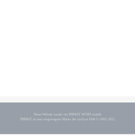
Diese Website wurde mit PHPKIT WCMS erstellt
PHPKIT ist eine eingetragene Marke der mxbyte GbR © 2002-2012