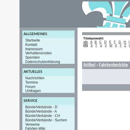
ALLGEMEINES
Titelauswahl:
Startseite
alle
A
B
C
D
E
F
G
H
I
Kontakt
(
R
)
S
T
U
V
W
X
Y
Z
Impressum
Verhaltenscodex
Spenden
Datenschutzerklärung
Artikel
Fahrtenberichte
»
AKTUELLES
Nachrichten
Termine
Forum
Umfragen
SERVICE
Bünde/Verbände - D
Bünde/Verbände - A
Bünde/Verbände - CH
Bünde/Verbände - Suchen
Verweise
Fahrten-Wiki