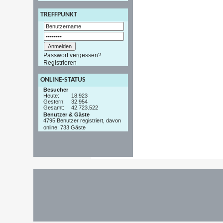
TREFFPUNKT
Passwort vergessen?
Registrieren
ONLINE-STATUS
Besucher
Heute:
18.923
Gestern:
32.954
Gesamt:
42.723.522
Benutzer & Gäste
4795 Benutzer registriert, davon
online: 733 Gäste