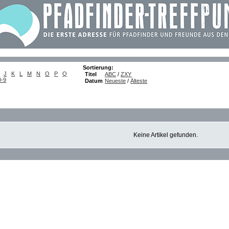
Sortierung:
J
K
L
M
N
O
P
Q
Titel
ABC
/
ZXY
0-9
Datum
Neueste
/
Älteste
Keine Artikel gefunden.