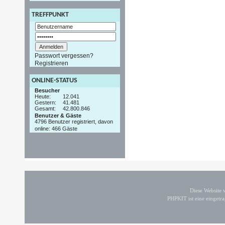
TREFFPUNKT
Passwort vergessen?
Registrieren
ONLINE-STATUS
Besucher
Heute:
12.041
Gestern:
41.481
Gesamt:
42.800.846
Benutzer & Gäste
4796 Benutzer registriert, davon
online: 466 Gäste
Diese Website
PHPKIT ist eine einget