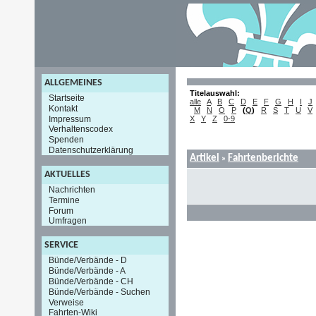
ALLGEMEINES
Titelauswahl:
Startseite
alle
A
B
C
D
E
F
G
H
I
J
Kontakt
M
N
O
P
(
Q
)
R
S
T
U
V
Impressum
X
Y
Z
0-9
Verhaltenscodex
Spenden
Datenschutzerklärung
Artikel
Fahrtenberichte
»
AKTUELLES
Nachrichten
Termine
Forum
Umfragen
SERVICE
Bünde/Verbände - D
Bünde/Verbände - A
Bünde/Verbände - CH
Bünde/Verbände - Suchen
Verweise
Fahrten-Wiki