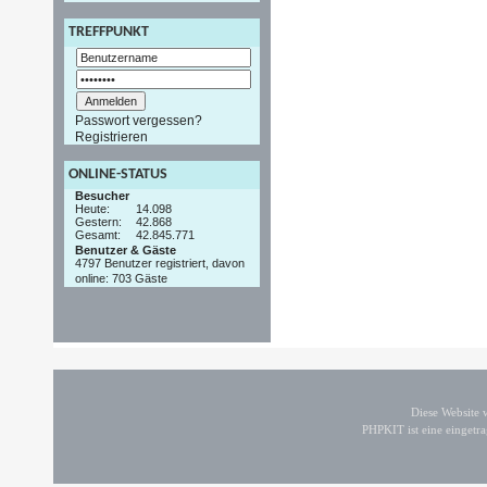
TREFFPUNKT
Passwort vergessen?
Registrieren
ONLINE-STATUS
Besucher
Heute:
14.098
Gestern:
42.868
Gesamt:
42.845.771
Benutzer & Gäste
4797 Benutzer registriert, davon
online: 703 Gäste
Diese Website
PHPKIT ist eine einget