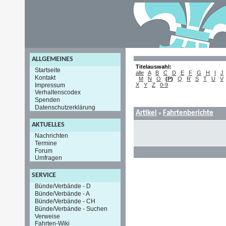
ALLGEMEINES
Titelauswahl:
Startseite
alle
A
B
C
D
E
F
G
H
I
J
Kontakt
M
N
O
(
P
)
Q
R
S
T
U
V
Impressum
X
Y
Z
0-9
Verhaltenscodex
Spenden
Datenschutzerklärung
Artikel
Fahrtenberichte
»
AKTUELLES
Nachrichten
Termine
Forum
Umfragen
SERVICE
Bünde/Verbände - D
Bünde/Verbände - A
Bünde/Verbände - CH
Bünde/Verbände - Suchen
Verweise
Fahrten-Wiki