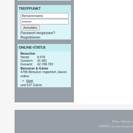
TREFFPUNKT
Passwort vergessen?
Registrieren
ONLINE-STATUS
Besucher
Heute:
9.978
Gestern:
41.481
Gesamt:
42.798.783
Benutzer & Gäste
4796 Benutzer registriert, davon
online:
Matti
und 537 Gäste
Diese Website
PHPKIT ist eine einget