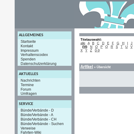
ALLGEMEINES
Titelauswahl:
Startseite
alle
A
B
C
D
E
F
G
H
I
J
Kontakt
(
M
)
N
O
P
Q
R
S
T
U
V
Impressum
X
Y
Z
0-9
Verhaltenscodex
Spenden
Datenschutzerklärung
Artikel
»
Übersicht
AKTUELLES
Nachrichten
Termine
Forum
Umfragen
SERVICE
Bünde/Verbände - D
Bünde/Verbände - A
Bünde/Verbände - CH
Bünde/Verbände - Suchen
Verweise
Fahrten-Wiki