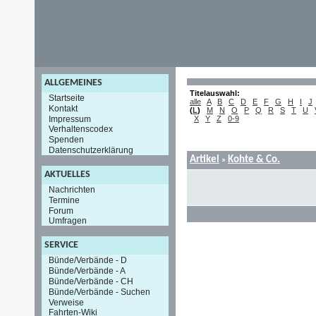
ALLGEMEINES
Titelauswahl:
Startseite
alle
A
B
C
D
E
F
G
H
I
J
Kontakt
(
L
)
M
N
O
P
Q
R
S
T
U
Impressum
X
Y
Z
0-9
Verhaltenscodex
Spenden
Datenschutzerklärung
Artikel
Kohte & Co.
»
AKTUELLES
Nachrichten
Termine
Forum
Umfragen
SERVICE
Bünde/Verbände - D
Bünde/Verbände - A
Bünde/Verbände - CH
Bünde/Verbände - Suchen
Verweise
Fahrten-Wiki