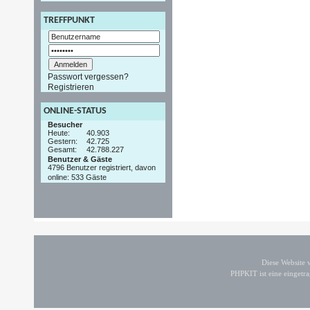
TREFFPUNKT
Passwort vergessen?
Registrieren
ONLINE-STATUS
Besucher
Heute:
40.903
Gestern:
42.725
Gesamt:
42.788.227
Benutzer & Gäste
4796 Benutzer registriert, davon
online: 533 Gäste
Diese Website
PHPKIT ist eine einget