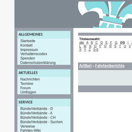
ALLGEMEINES
Titelauswahl:
Startseite
alle
A
B
C
D
E
F
G
(
H
)
I
Kontakt
L
M
N
O
P
Q
R
S
T
U
V
Impressum
X
Y
Z
0-9
Verhaltenscodex
Spenden
Datenschutzerklärung
Artikel
Fahrtenberichte
»
AKTUELLES
Nachrichten
Termine
Forum
Umfragen
SERVICE
Bünde/Verbände - D
Bünde/Verbände - A
Bünde/Verbände - CH
Bünde/Verbände - Suchen
Verweise
Fahrten-Wiki