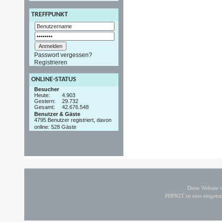
TREFFPUNKT
Passwort vergessen?
Registrieren
ONLINE-STATUS
Besucher
Heute:
4.903
Gestern:
29.732
Gesamt:
42.676.548
Benutzer & Gäste
4795 Benutzer registriert, davon
online: 528 Gäste
Diese Website
PHPKIT ist eine einget