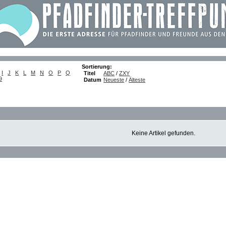
Sortierung:
I
J
K
L
M
N
O
P
Q
Titel
ABC
/
ZXY
9
Datum
Neueste
/
Älteste
Keine Artikel gefunden.