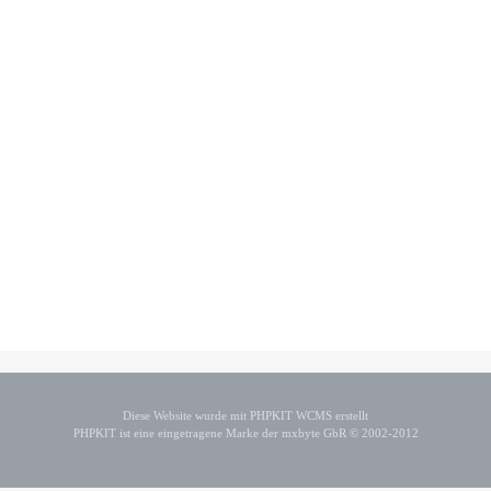
Diese Website wurde mit PHPKIT WCMS erstellt
PHPKIT ist eine eingetragene Marke der mxbyte GbR © 2002-2012