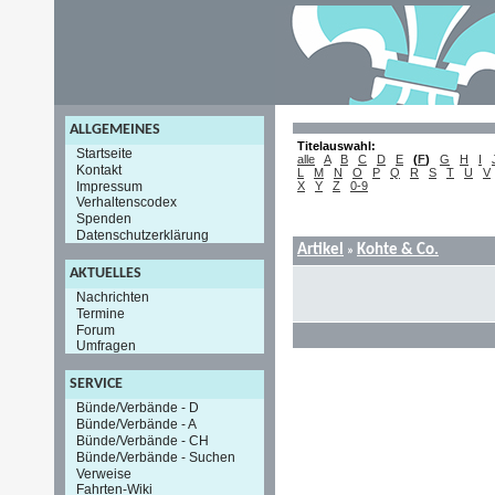
ALLGEMEINES
Titelauswahl:
Startseite
alle
A
B
C
D
E
(
F
)
G
H
I
Kontakt
L
M
N
O
P
Q
R
S
T
U
V
Impressum
X
Y
Z
0-9
Verhaltenscodex
Spenden
Datenschutzerklärung
Artikel
Kohte & Co.
»
AKTUELLES
Nachrichten
Termine
Forum
Umfragen
SERVICE
Bünde/Verbände - D
Bünde/Verbände - A
Bünde/Verbände - CH
Bünde/Verbände - Suchen
Verweise
Fahrten-Wiki