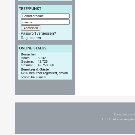
TREFFPUNKT
Passwort vergessen?
Registrieren
ONLINE-STATUS
Besucher
Heute:
3.242
Gestern:
42.725
Gesamt:
42.750.566
Benutzer & Gäste
4796 Benutzer registriert, davon
online: 643 Gäste
Diese Website
PHPKIT ist eine einget