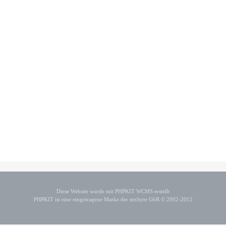
Diese Website wurde mit PHPKIT WCMS erstellt
PHPKIT ist eine eingetragene Marke der mxbyte GbR © 2002-2012