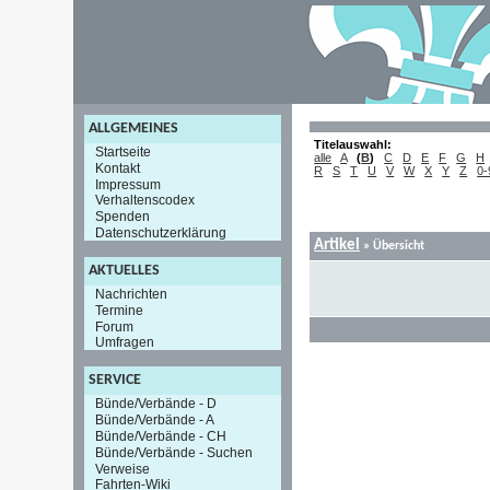
ALLGEMEINES
Titelauswahl:
Startseite
alle
A
(
B
)
C
D
E
F
G
H
Kontakt
R
S
T
U
V
W
X
Y
Z
0-
Impressum
Verhaltenscodex
Spenden
Datenschutzerklärung
Artikel
»
Übersicht
AKTUELLES
Nachrichten
Termine
Forum
Umfragen
SERVICE
Bünde/Verbände - D
Bünde/Verbände - A
Bünde/Verbände - CH
Bünde/Verbände - Suchen
Verweise
Fahrten-Wiki