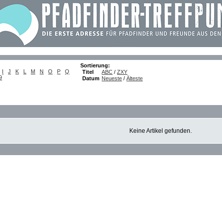
Sortierung:
I
J
K
L
M
N
O
P
Q
Titel
ABC
/
ZXY
9
Datum
Neueste
/
Älteste
Keine Artikel gefunden.