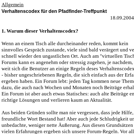
Allgemein
Verhaltenscodex für den Pfadfinder-Treffpunkt
18.09.2004
1. Warum dieser Verhaltenscodex?
Wenn an einem Tisch alle durcheinander reden, kommt kein
sinnvolles Gespräch zustande, viele sind bald verärgert und v
schnell wieder den ungastlichen Ort. Auch am "virtuellen Tisc
Forums kann es angenehm oder stressig zugehen, je nachdem,
weit sich die Benutzer an einige Regeln deses Verhaltenscodex
- bisher ungeschriebenen Regeln, die sich einfach aus der Erf
ergeben haben. Ein Forum lebt: jeden Tag kommen neue The
dazu, die auch nach Wochen und Monaten noch Beiträge erhal
Ein Forum ist aber auch etwas Statisches: auch alte Beiträge e
richtige Lösungen und verlieren kaum an Aktualität.
Aus beiden Gründen sollte man nie vergessen, dass jede Hilfe,
freundliche Wort Bestand hat! Aber auch jede Schludrigkeit u
unbedachte, weniger nette Äußerung. Aus diesen Grundsätzen
vielen Erfahrungen ergeben sich unsere Forum-Regeln. Vor al