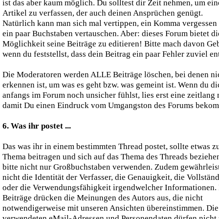
ist das aber kaum möglich. Du solltest dir Zeit nehmen, um ei
Artikel zu verfassen, der auch deinen Ansprüchen genügt.
Natürlich kann man sich mal vertippen, ein Komma vergessen
ein paar Buchstaben vertauschen. Aber: dieses Forum bietet di
Möglichkeit seine Beiträge zu editieren! Bitte mach davon Ge
wenn du feststellst, dass dein Beitrag ein paar Fehler zuviel ent
Die Moderatoren werden ALLE Beiträge löschen, bei denen ni
erkennen ist, um was es geht bzw. was gemeint ist. Wenn du di
anfangs im Forum noch unsicher fühlst, lies erst eine zeitlang 
damit Du einen Eindruck vom Umgangston des Forums bekom
6. Was ihr postet ...
Das was ihr in einem bestimmten Thread postet, sollte etwas 
Thema beitragen und sich auf das Thema des Threads beziehe
bitte nicht nur Großbuchstaben verwenden. Zudem gewährleis
nicht die Identität der Verfasser, die Genauigkeit, die Vollstän
oder die Verwendungsfähigkeit irgendwelcher Informationen.
Beiträge drücken die Meinungen des Autors aus, die nicht
notwendigerweise mit unseren Ansichten übereinstimmen. Die
verwendeten eMail-Adressen und Personendaten dürfen nicht