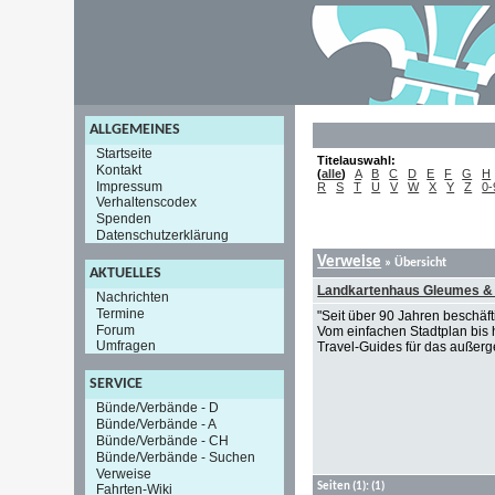
ALLGEMEINES
Startseite
Titelauswahl:
Kontakt
(
alle
)
A
B
C
D
E
F
G
H
Impressum
R
S
T
U
V
W
X
Y
Z
0-
Verhaltenscodex
Spenden
Datenschutzerklärung
Verweise
» Übersicht
AKTUELLES
Landkartenhaus Gleumes &
Nachrichten
Termine
"Seit über 90 Jahren beschäft
Forum
Vom einfachen Stadtplan bis h
Umfragen
Travel-Guides für das außer
SERVICE
Bünde/Verbände - D
Bünde/Verbände - A
Bünde/Verbände - CH
Bünde/Verbände - Suchen
Verweise
Seiten
(1):
(1)
Fahrten-Wiki