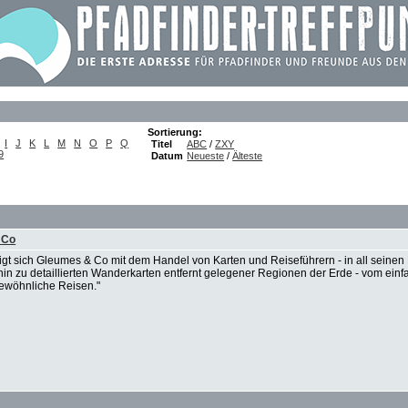
Sortierung:
I
J
K
L
M
N
O
P
Q
Titel
ABC
/
ZXY
9
Datum
Neueste
/
Älteste
 Co
igt sich Gleumes & Co mit dem Handel von Karten und Reiseführern - in all seinen 
in zu detaillierten Wanderkarten entfernt gelegener Regionen der Erde - vom einfa
gewöhnliche Reisen."