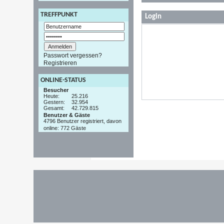
TREFFPUNKT
Login
Passwort vergessen?
Registrieren
ONLINE-STATUS
Besucher
Heute:
25.216
Gestern:
32.954
Gesamt:
42.729.815
Benutzer & Gäste
4796 Benutzer registriert, davon
online: 772 Gäste