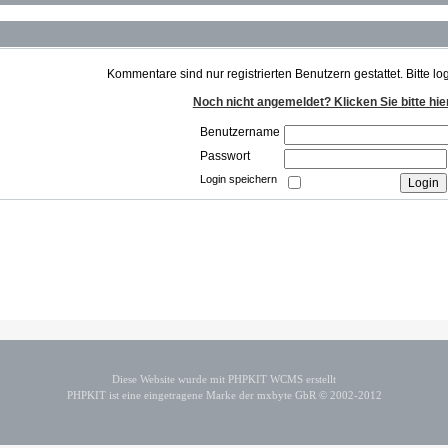
Kommentare sind nur registrierten Benutzern gestattet. Bitte lo
Noch nicht angemeldet? Klicken Sie bitte hie
Benutzername
Passwort
Login speichern
Diese Website wurde mit PHPKIT WCMS erstellt
PHPKIT ist eine eingetragene Marke der mxbyte GbR © 2002-2012