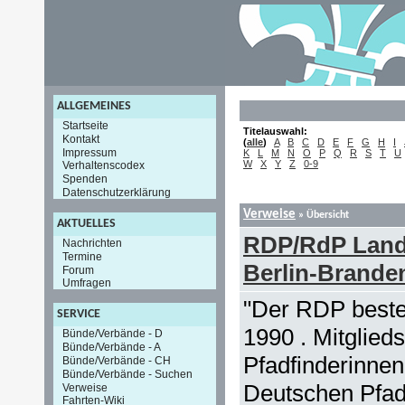
ALLGEMEINES
Startseite
Titelauswahl:
Kontakt
(
alle
)
A
B
C
D
E
F
G
H
I
Impressum
K
L
M
N
O
P
Q
R
S
T
U
W
X
Y
Z
0-9
Verhaltenscodex
Spenden
Datenschutzerklärung
Verweise
» Übersicht
AKTUELLES
RDP/RdP Land
Nachrichten
Termine
Berlin-Brande
Forum
Umfragen
"Der RDP besteh
SERVICE
1990 . Mitglied
Bünde/Verbände - D
Bünde/Verbände - A
Pfadfinderinnen
Bünde/Verbände - CH
Bünde/Verbände - Suchen
Deutschen Pfad
Verweise
Fahrten-Wiki