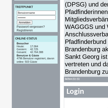
(DPSG) und dem
TREFFPUNKT
Pfadfinderinnen
Mitgliedsverbän
WAGGGS und 
Passwort vergessen?
Registrieren
Anschlussverba
ONLINE-STATUS
Pfadfinderbund 
Besucher
Heute:
17.064
Brandenburg akt
Gestern:
42.725
Gesamt:
42.764.388
Sankt Georg ist 
Benutzer & Gäste
4796 Benutzer registriert, davon
online: 503 Gäste
vertreten und d
Brandenburg zur
Seiten
(1):
(1)
Login