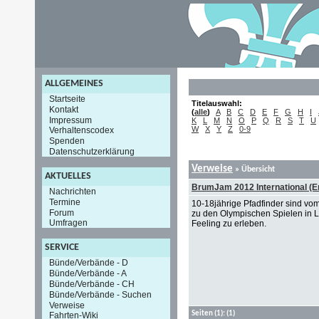
ALLGEMEINES
Startseite
Titelauswahl:
Kontakt
(
alle
)
A
B
C
D
E
F
G
H
I
Impressum
K
L
M
N
O
P
Q
R
S
T
U
W
X
Y
Z
0-9
Verhaltenscodex
Spenden
Datenschutzerklärung
Verweise
» Übersicht
AKTUELLES
BrumJam 2012 International (E
Nachrichten
Termine
10-18jährige Pfadfinder sind vo
Forum
zu den Olympischen Spielen in
Umfragen
Feeling zu erleben.
SERVICE
Bünde/Verbände - D
Bünde/Verbände - A
Bünde/Verbände - CH
Bünde/Verbände - Suchen
Verweise
Seiten
(1):
(1)
Fahrten-Wiki