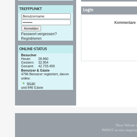
TREFFPUNKT
Login
Kommentare si
Passwort vergessen?
Registrieren
ONLINE-STATUS
Besucher
Heute:
28.860
Gestern:
32.954
Gesamt:
42.733.459
Benutzer & Gäste
4796 Benutzer registriert, davon
online:
tecan
und 846 Gäste
Diese Website
PHPKIT ist eine einget